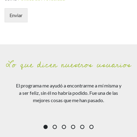
Enviar
Lo que dicen nuestros usuarios
o
El programa me ayudó a encontrarme a mí misma y
S
ipo
a ser feliz, sin él no habría podido. Fue una de las
que
mejores cosas que me han pasado.