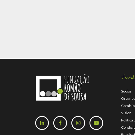
Fund
Socios
Órganos
Comisió
Visión
Política
Condici
Resoluci