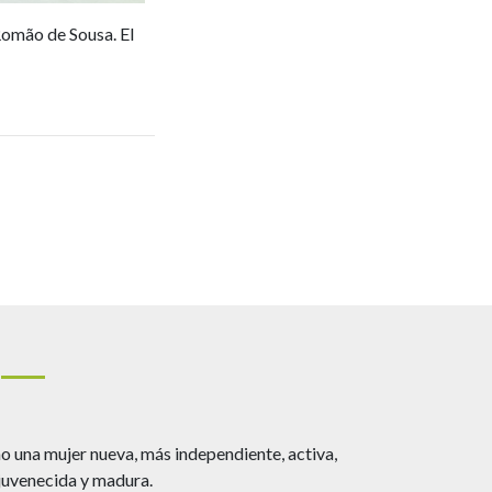
 Romão de Sousa. El
o una mujer nueva, más independiente, activa,
Gracias a 
juvenecida y madura.
posible