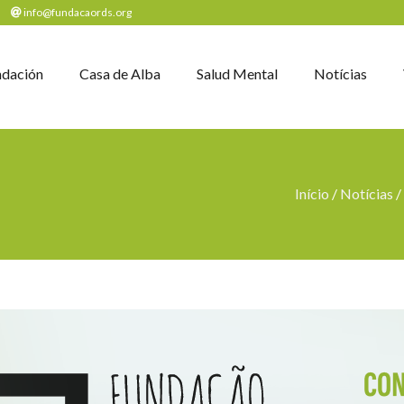
info@fundacaords.org
ndación
Casa de Alba
Salud Mental
Notícias
Início
/
Notícias
/