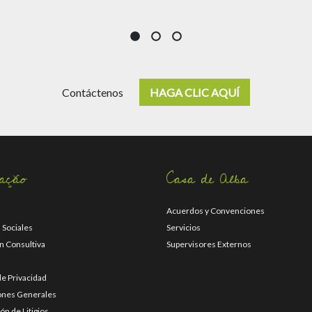
Contáctenos
HAGA CLIC AQUÍ
ação
Casa de Alba
Acuerdos y Convenciones
 Sociales
Servicios
n Consultiva
Supervisores Externos
 de Privacidad
ones Generales
ón de Litigios