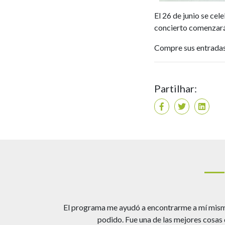
El 26 de junio se ce
concierto comenzará 
Compre sus entrada
Partilhar:
rapia clínica
El programa me ayudó a encontrarme a mí misma y
r que fue una
podido. Fue una de las mejores cosas